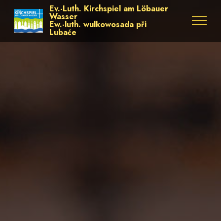
Ev.-Luth. Kirchspiel am Löbauer
Wasser
Ew.-luth. wulkowosada při
Lubaće