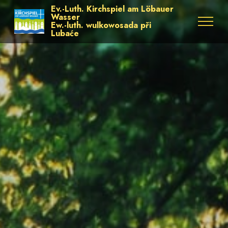
Ev.-Luth. Kirchspiel am Löbauer
Wasser
Ew.-luth. wulkowosada při
Lubaće